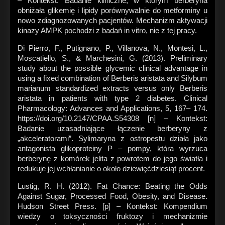
– Kontekst: Badanie kliniczne, w którym berberyna
obniżała glikemię i lipidy porównywalnie do metforminy u
nowo zdiagnozowanych pacjentów. Mechanizm aktywacji
kinazy AMPK pochodzi z badań in vitro, nie z tej pracy.
Di Pierro, F., Putignano, P., Villanova, N., Montesi, L.,
Moscatiello, S., & Marchesini, G. (2013). Preliminary
study about the possible glycemic clinical advantage in
using a fixed combination of Berberis aristata and Silybum
marianum standardized extracts versus only Berberis
aristata in patients with type 2 diabetes. Clinical
Pharmacology: Advances and Applications, 5, 167– 174.
https://doi.org/10.2147/CPAA.S54308 [n] – Kontekst:
Badanie uzasadniające łączenie berberyny z
„akceleratorami”. Sylimaryna z ostropestu działa jako
antagonista glikoproteiny P – pompy, która wyrzuca
berberynę z komórek jelita z powrotem do jego światła i
redukuje jej wchłanianie o około dziewięćdziesiąt procent.
Lustig, R. H. (2012). Fat Chance: Beating the Odds
Against Sugar, Processed Food, Obesity, and Disease.
Hudson Street Press. [p] – Kontekst: Kompendium
wiedzy o toksyczności fruktozy i mechanizmie