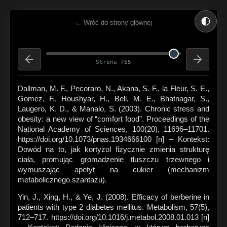
🌓
← Wróć do strony głównej
Strona 755
Dallman, M. F., Pecoraro, N., Akana, S. F., la Fleur, S. E.,
Gomez, F., Houshyar, H., Bell, M. E., Bhatnagar, S.,
Laugero, K. D., & Manalo, S. (2003). Chronic stress and
obesity: a new view of “comfort food”. Proceedings of the
National Academy of Sciences, 100(20), 11696–11701.
https://doi.org/10.1073/pnas.1934666100 [n] – Kontekst:
Dowód na to, jak kortyzol fizycznie zmienia strukturę
ciała, promując gromadzenie tłuszczu trzewnego i
wymuszając apetyt na cukier (mechanizm
metabolicznego szantażu).
Yin, J., Xing, H., & Ye, J. (2008). Efficacy of berberine in
patients with type 2 diabetes mellitus. Metabolism, 57(5),
712–717. https://doi.org/10.1016/j.metabol.2008.01.013 [n]