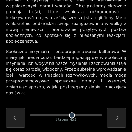
również odgrywają znaczącą rolę w kształtowaniu
współczesnych norm i wartości. Obie platformy aktywnie
promują treści, które wspierają różnorodność i
inkluzywność, co jest częścią szerszej strategii firmy. Meta
wielokrotnie podkreślała swoje zaangażowanie w walkę z
mową nienawiści i promowanie pozytywnych postaw
społecznych, co spotkało się z mieszanymi reakcjami
społeczeństwa.
Społeczna inżynieria i przeprogramowanie kulturowe W
miarę jak media coraz bardziej angażują się w społeczną
inżynierię, ich wpływ na nasze myślenie i zachowania staje
się coraz bardziej widoczny. Przez subtelne wprowadzanie
idei i wartości w treściach rozrywkowych, media mogą
przeprogramowywać społeczne normy i wartości,
zmieniając sposób, w jaki postrzegamy siebie i otaczający
nas świat.
Strona 452