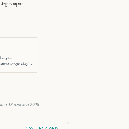
ologiczną ani
Junga i
rujesz swoje ukryte
wano 13 czerwca 2026
NASTĘPNY WPIS →