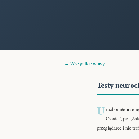
← Wszystkie wpisy
Testy neuroc
U
ruchomiłem seri
Cienia”, po „Za
przeglądarce i nie tra