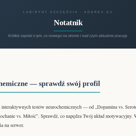
LABIRYNT SZCZĘŚCIA · ADGREX.EU
Notatnik
Krótkie zapiski o tym, co nowego na stronie i nad czym aktualnie pracuję.
hemiczne — sprawdź swój profil
ę interaktywnych testów neurochemicznych — od „Dopamina vs. Serot
kochanie vs. Miłość”. Sprawdź, co napędza Twój układ motywacyjny. W
fia na serwer.