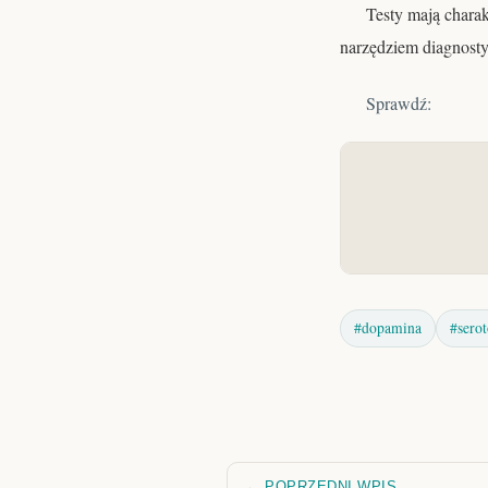
Testy mają charak
narzędziem diagnostyc
Sprawdź:
#dopamina
#sero
← POPRZEDNI WPIS