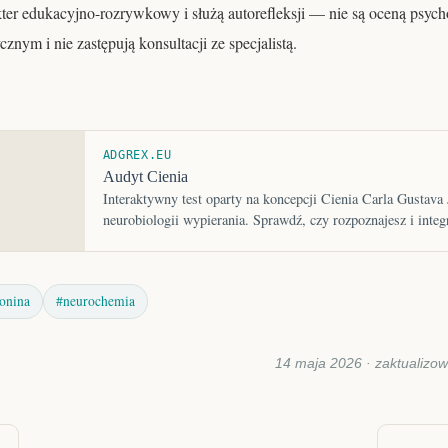
ter edukacyjno-rozrywkowy i służą autorefleksji — nie są oceną psych
znym i nie zastępują konsultacji ze specjalistą.
ADGREX.EU
Audyt Cienia
Interaktywny test oparty na koncepcji Cienia Carla Gustava 
neurobiologii wypierania. Sprawdź, czy rozpoznajesz i integ
mechanizmy –…
tonina
#neurochemia
14 maja 2026 · zaktualizo