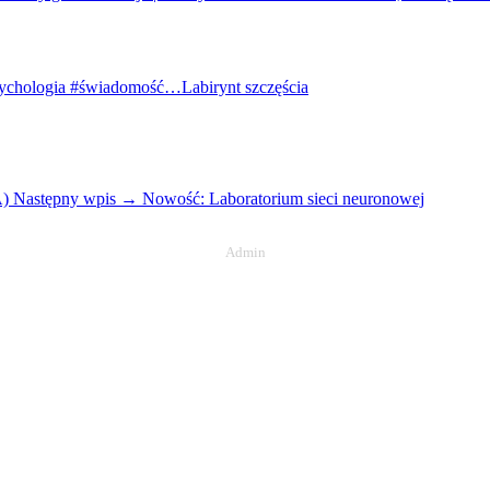
 #psychologia #świadomość…
Labirynt szczęścia
A)
Następny wpis →
Nowość: Laboratorium sieci neuronowej
Admin