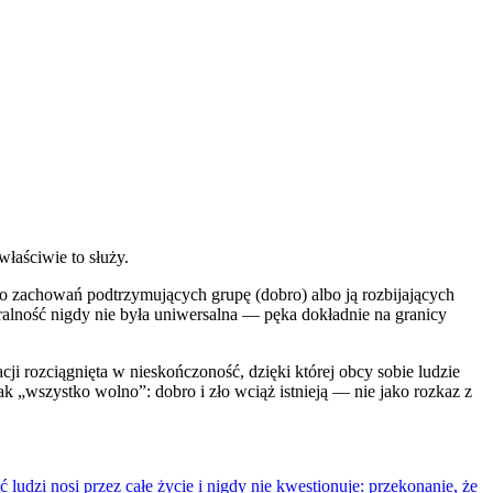
właściwie to służy.
 do zachowań podtrzymujących grupę (dobro) albo ją rozbijających
alność nigdy nie była uniwersalna — pęka dokładnie na granicy
ji rozciągnięta w nieskończoność, dzięki której obcy sobie ludzie
nak „wszystko wolno”: dobro i zło wciąż istnieją — nie jako rozkaz z
ć ludzi nosi przez całe życie i nigdy nie kwestionuje: przekonanie, że