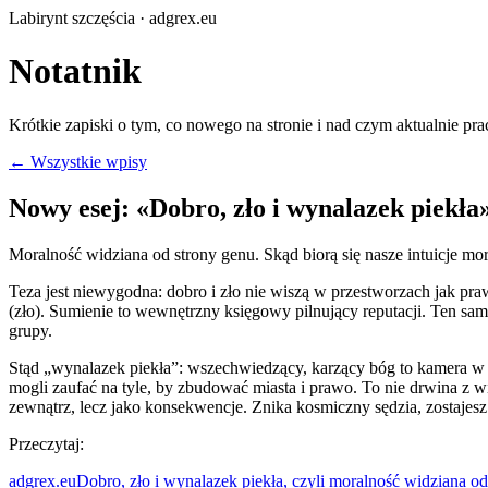
Labirynt szczęścia · adgrex.eu
Notatnik
Krótkie zapiski o tym, co nowego na stronie i nad czym aktualnie pra
← Wszystkie wpisy
Nowy esej: «Dobro, zło i wynalazek piekła
Moralność widziana od strony genu. Skąd biorą się nasze intuicje mo
Teza jest niewygodna: dobro i zło nie wiszą w przestworzach jak pra
(zło). Sumienie to wewnętrzny księgowy pilnujący reputacji. Ten s
grupy.
Stąd „wynalazek piekła”: wszechwiedzący, karzący bóg to kamera w gł
mogli zaufać na tyle, by zbudować miasta i prawo. To nie drwina z wi
zewnątrz, lecz jako konsekwencje. Znika kosmiczny sędzia, zostajes
Przeczytaj:
adgrex.eu
Dobro, zło i wynalazek piekła, czyli moralność widziana o