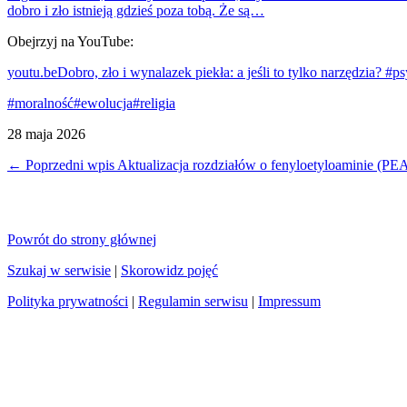
dobro i zło istnieją gdzieś poza tobą. Że są…
Obejrzyj na YouTube:
youtu.be
Dobro, zło i wynalazek piekła: a jeśli to tylko narzędzia?
#moralność
#ewolucja
#religia
28 maja 2026
← Poprzedni wpis
Aktualizacja rozdziałów o fenyloetyloaminie (PE
Powrót do strony głównej
Szukaj w serwisie
|
Skorowidz pojęć
Polityka prywatności
|
Regulamin serwisu
|
Impressum