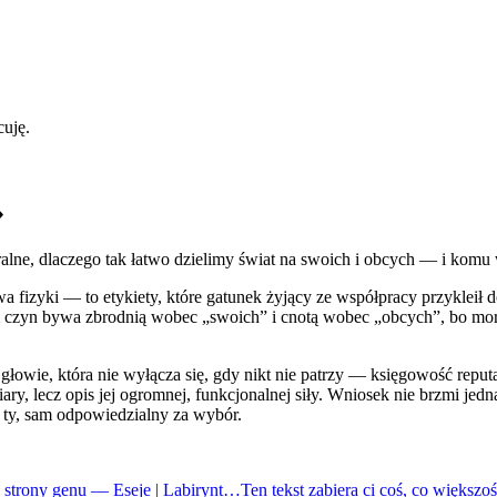
cuję.
»
ralne, dlaczego tak łatwo dzielimy świat na swoich i obcych — i komu 
wa fizyki — to etykiety, które gatunek żyjący ze współpracy przykleił
am czyn bywa zbrodnią wobec „swoich” i cnotą wobec „obcych”, bo mor
owie, która nie wyłącza się, gdy nikt nie patrzy — księgowość reputac
ary, lecz opis jej ogromnej, funkcjonalnej siły. Wniosek nie brzmi jed
z ty, sam odpowiedzialny za wybór.
d strony genu — Eseje | Labirynt…
Ten tekst zabiera ci coś, co większoś