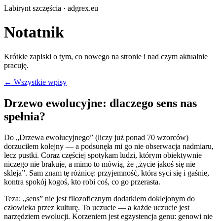
Labirynt szczęścia · adgrex.eu
Notatnik
Krótkie zapiski o tym, co nowego na stronie i nad czym aktualnie
pracuję.
← Wszystkie wpisy
Drzewo ewolucyjne: dlaczego sens nas
spełnia?
Do „Drzewa ewolucyjnego” (liczy już ponad 70 wzorców)
dorzuciłem kolejny — a podsunęła mi go nie obserwacja nadmiaru,
lecz pustki. Coraz częściej spotykam ludzi, którym obiektywnie
niczego nie brakuje, a mimo to mówią, że „życie jakoś się nie
skleja”. Sam znam tę różnicę: przyjemność, która syci się i gaśnie,
kontra spokój kogoś, kto robi coś, co go przerasta.
Teza: „sens” nie jest filozoficznym dodatkiem doklejonym do
człowieka przez kulturę. To uczucie — a każde uczucie jest
narzędziem ewolucji. Korzeniem jest egzystencja genu: genowi nie