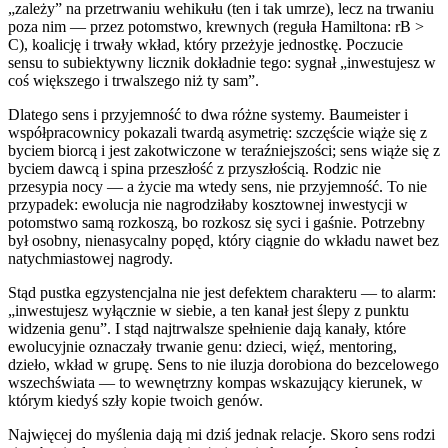
„zależy” na przetrwaniu wehikułu (ten i tak umrze), lecz na trwaniu
poza nim — przez potomstwo, krewnych (reguła Hamiltona: rB >
C), koalicję i trwały wkład, który przeżyje jednostkę. Poczucie
sensu to subiektywny licznik dokładnie tego: sygnał „inwestujesz w
coś większego i trwalszego niż ty sam”.
Dlatego sens i przyjemność to dwa różne systemy. Baumeister i
współpracownicy pokazali twardą asymetrię: szczęście wiąże się z
byciem biorcą i jest zakotwiczone w teraźniejszości; sens wiąże się z
byciem dawcą i spina przeszłość z przyszłością. Rodzic nie
przesypia nocy — a życie ma wtedy sens, nie przyjemność. To nie
przypadek: ewolucja nie nagrodziłaby kosztownej inwestycji w
potomstwo samą rozkoszą, bo rozkosz się syci i gaśnie. Potrzebny
był osobny, nienasycalny popęd, który ciągnie do wkładu nawet bez
natychmiastowej nagrody.
Stąd pustka egzystencjalna nie jest defektem charakteru — to alarm:
„inwestujesz wyłącznie w siebie, a ten kanał jest ślepy z punktu
widzenia genu”. I stąd najtrwalsze spełnienie dają kanały, które
ewolucyjnie oznaczały trwanie genu: dzieci, więź, mentoring,
dzieło, wkład w grupę. Sens to nie iluzja dorobiona do bezcelowego
wszechświata — to wewnętrzny kompas wskazujący kierunek, w
którym kiedyś szły kopie twoich genów.
Najwięcej do myślenia dają mi dziś jednak relacje. Skoro sens rodzi