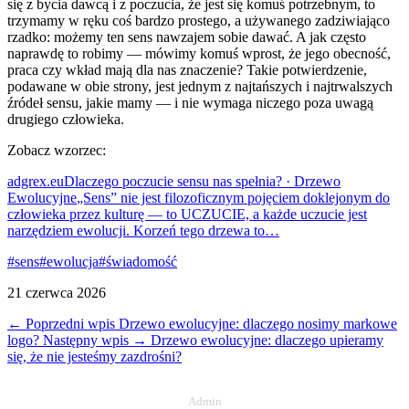
się z bycia dawcą i z poczucia, że jest się komuś potrzebnym, to
trzymamy w ręku coś bardzo prostego, a używanego zadziwiająco
rzadko: możemy ten sens nawzajem sobie dawać. A jak często
naprawdę to robimy — mówimy komuś wprost, że jego obecność,
praca czy wkład mają dla nas znaczenie? Takie potwierdzenie,
podawane w obie strony, jest jednym z najtańszych i najtrwalszych
źródeł sensu, jakie mamy — i nie wymaga niczego poza uwagą
drugiego człowieka.
Zobacz wzorzec:
adgrex.eu
Dlaczego poczucie sensu nas spełnia? · Drzewo
Ewolucyjne
„Sens” nie jest filozoficznym pojęciem doklejonym do
człowieka przez kulturę — to UCZUCIE, a każde uczucie jest
narzędziem ewolucji. Korzeń tego drzewa to…
#sens
#ewolucja
#świadomość
21 czerwca 2026
← Poprzedni wpis
Drzewo ewolucyjne: dlaczego nosimy markowe
logo?
Następny wpis →
Drzewo ewolucyjne: dlaczego upieramy
się, że nie jesteśmy zazdrośni?
Admin