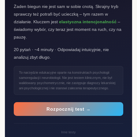
Żaden biegun nie jest sam w sobie cnotą. Skrajny tryb
sprawczy też potrafi być ucieczką – tym razem w
działanie. Kluczem jest
elastyczna intencjonalność
–
świadomy wybór, czy teraz jest moment na ruch, czy na
pauzę.
20 pytań · ~4 minuty · Odpowiadaj intuicyjnie, nie
analizuj zbyt długo.
To narzędzie edukacyjne oparte na konstruktach psychologii
samoregulacji i neurobiologii. Nie jest testem klinicznym, nie był
walidowany psychometrycznie, nie zastępuje diagnozy lekarskiej
ani psychologicznej i nie stanowi zalecenia terapeutycznego.
Rozpocznij test →
Inne testy