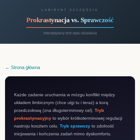
LABIRYNT SZCZĘŚCIA
Prokrastynacja vs. Sprawczość
Interaktywny test stylu działania
← Strona główna
Każde zadanie uruchamia w mózgu konflikt między
układem limbicznym (chce ulgi tu i teraz) a korą
przedczołową (zna długoterminowy cel).
Tryb
prokrastynacyjny
to wybór krótkoterminowej regulacji
nastroju kosztem celu.
Tryb sprawczy
to zdolność
inicjowania i kończenia zadań mimo dyskomfortu.