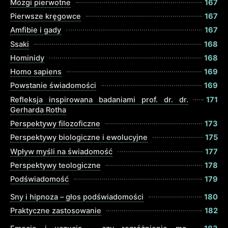
Mózgi pierwotne
167
Pierwsze kręgowce
167
Amfibie i gady
167
Ssaki
168
Hominidy
168
Homo sapiens
169
Powstanie świadomości
169
Refleksja inspirowana badaniami prof. dr. dr.
171
Gerharda Rotha
Perspektywy filozoficzne
173
Perspektywy biologiczne i ewolucyjne
175
Wpływ myśli na świadomość
177
Perspektywy teologiczne
178
Podświadomość
179
Sny i hipnoza – głos podświadomości
180
Praktyczne zastosowanie
182