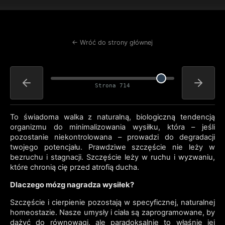
← Wróć do strony głównej
Strona 714
To świadoma walka z naturalną, biologiczną tendencją
organizmu do minimalizowania wysiłku, która – jeśli
pozostanie niekontrolowana – prowadzi do degradacji
twojego potencjału. Prawdziwe szczęście nie leży w
bezruchu i stagnacji. Szczęście leży w ruchu i wyzwaniu,
które chronią cię przed atrofią ducha.
Dlaczego mózg nagradza wysiłek?
Szczęście i cierpienie pozostają w specyficznej, naturalnej
homeostazie. Nasze umysły i ciała są zaprogramowane, by
dążyć do równowagi, ale paradoksalnie to właśnie jej