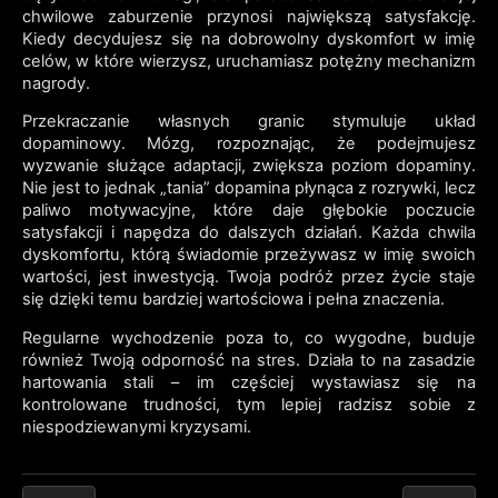
chwilowe zaburzenie przynosi największą satysfakcję.
Kiedy decydujesz się na dobrowolny dyskomfort w imię
celów, w które wierzysz, uruchamiasz potężny mechanizm
nagrody.
Przekraczanie własnych granic stymuluje układ
dopaminowy. Mózg, rozpoznając, że podejmujesz
wyzwanie służące adaptacji, zwiększa poziom dopaminy.
Nie jest to jednak „tania” dopamina płynąca z rozrywki, lecz
paliwo motywacyjne, które daje głębokie poczucie
satysfakcji i napędza do dalszych działań. Każda chwila
dyskomfortu, którą świadomie przeżywasz w imię swoich
wartości, jest inwestycją. Twoja podróż przez życie staje
się dzięki temu bardziej wartościowa i pełna znaczenia.
Regularne wychodzenie poza to, co wygodne, buduje
również Twoją odporność na stres. Działa to na zasadzie
hartowania stali – im częściej wystawiasz się na
kontrolowane trudności, tym lepiej radzisz sobie z
niespodziewanymi kryzysami.