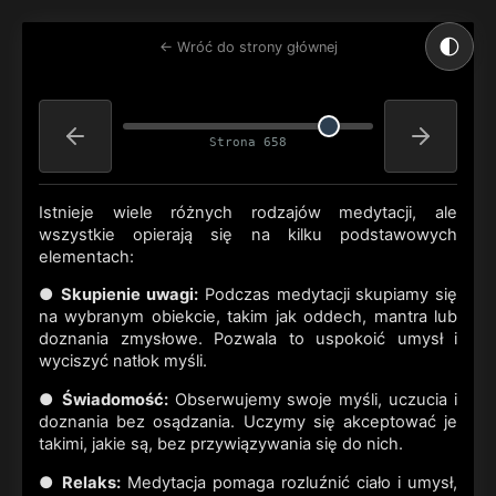
🌓
← Wróć do strony głównej
Strona 658
Istnieje wiele różnych rodzajów medytacji, ale
wszystkie opierają się na kilku podstawowych
elementach:
●
Skupienie uwagi:
Podczas medytacji skupiamy się
na wybranym obiekcie, takim jak oddech, mantra lub
doznania zmysłowe. Pozwala to uspokoić umysł i
wyciszyć natłok myśli.
●
Świadomość:
Obserwujemy swoje myśli, uczucia i
doznania bez osądzania. Uczymy się akceptować je
takimi, jakie są, bez przywiązywania się do nich.
●
Relaks:
Medytacja pomaga rozluźnić ciało i umysł,