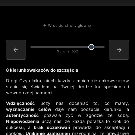
← Wróć do strony głównej
Strona 652
8 kierunkowskazów do szczęścia
Drogi Czytelniku, niech każdy z moich kierunkowskazów
stanie się światłem na Twojej drodze ku spełnieniu i
wewnętrznej harmonii.
Wdzięczność
uczy nas doceniać to, co mamy,
wyznaczanie celów
daje nam poczucie kierunku, a
autentyczność
pozwala żyć w zgodzie ze sobą.
Niepowodzenia
uczą nas, że każda porażka to krok do
sukcesu, a
brak oczekiwań
prowadzi do akceptacji i
spokoju.
Unikanie uzależnień
przypomina, że prawdziwe