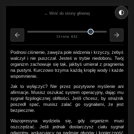
🌓
← Wróć do strony głównej
Strona 632
Podnosi ciśnienie, zawęża pole widzenia i krzyczy, żebyś
walczył i nie puszczał. Jesteś w trybie niedoboru. Twój
organizm zachowuje się tak, jakbyś umierał z pragnienia
na pustyni. Kurczowo trzyma każdą kroplę wody i każde
wspomnienie.
Jak to wyłączyć? Nie przez pozytywne myślenie ani
afirmacje. Musisz oszukać system operacyjny, dając mu
sygnał fizjologicznej obfitości. Jeśli chcesz, by strażnik
poszedł spać, musisz zalać go sygnałami, że jest
bezpiecznie.
Wazopresyna wydziela się, gdy organizm musi
oszczędzać. Jeśli jednak dostarczysz ciału sygnał
odwrotny, wskazujący na nadmiar płynów i konieczność