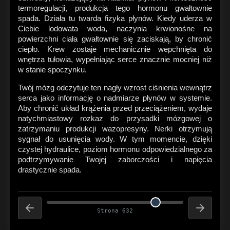
termoregulacji, produkcja tego hormonu gwałtownie
spada. Działa tu twarda fizyka płynów. Kiedy uderza w
Ciebie lodowata woda, naczynia krwionośne na
powierzchni ciała gwałtownie się zaciskają, by chronić
ciepło. Krew zostaje mechanicznie wepchnięta do
wnętrza tułowia, wypełniając serce znacznie mocniej niż
w stanie spoczynku.
Twój mózg odczytuje ten nagły wzrost ciśnienia wewnątrz
serca jako informację o nadmiarze płynów w systemie.
Aby chronić układ krążenia przed przeciążeniem, wydaje
natychmiastowy rozkaz do przysadki mózgowej o
zatrzymaniu produkcji wazopresyny. Nerki otrzymują
sygnał do usunięcia wody. W tym momencie, dzięki
czystej hydraulice, poziom hormonu odpowiedzialnego za
podtrzymywanie Twojej zaborczości i napięcia
drastycznie spada.
Strona 632