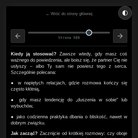
🌓
← Wróć do strony głównej
Strona 589
Kiedy ją stosować?
Zawsze wtedy, gdy masz coś
ważnego do powiedzenia, ale boisz się, że partner Cię nie
usłyszy – albo Ty sam nie powiesz tego z serca.
Szczególnie polecana:
● w napiętych relacjach, gdzie rozmowa kończy się
często kłótnią,
● gdy masz tendencję do „duszenia w sobie” lub
wybuchów,
● jako codzienna praktyka dbania o bliskość, nawet w
dobrym związku.
Jak zacząć?
Zacznijcie od krótkiej rozmowy: czy oboje