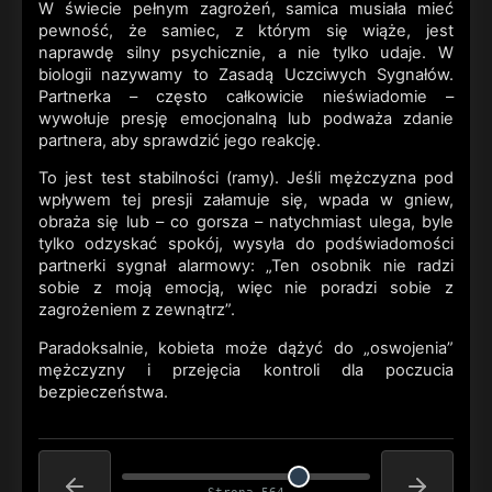
W świecie pełnym zagrożeń, samica musiała mieć
pewność, że samiec, z którym się wiąże, jest
naprawdę silny psychicznie, a nie tylko udaje. W
biologii nazywamy to Zasadą Uczciwych Sygnałów.
Partnerka – często całkowicie nieświadomie –
wywołuje presję emocjonalną lub podważa zdanie
partnera, aby sprawdzić jego reakcję.
To jest test stabilności (ramy). Jeśli mężczyzna pod
wpływem tej presji załamuje się, wpada w gniew,
obraża się lub – co gorsza – natychmiast ulega, byle
tylko odzyskać spokój, wysyła do podświadomości
partnerki sygnał alarmowy: „Ten osobnik nie radzi
sobie z moją emocją, więc nie poradzi sobie z
zagrożeniem z zewnątrz”.
Paradoksalnie, kobieta może dążyć do „oswojenia”
mężczyzny i przejęcia kontroli dla poczucia
bezpieczeństwa.