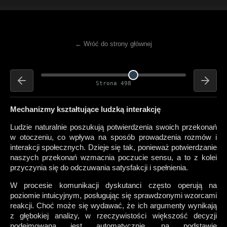
← Wróć do strony głównej
Strona 498
Mechanizmy kształtujące ludzką interakcję
Ludzie naturalnie poszukują potwierdzenia swoich przekonań
w otoczeniu, co wpływa na sposób prowadzenia rozmów i
interakcji społecznych. Dzieje się tak, ponieważ potwierdzanie
naszych przekonań wzmacnia poczucie sensu, a to z kolei
przyczynia się do odczuwania satysfakcji i spełnienia.
W procesie komunikacji dyskutanci często operują na
poziomie intuicyjnym, posługując się sprawdzonymi wzorcami
reakcji. Choć może się wydawać, że ich argumenty wynikają
z głębokiej analizy, w rzeczywistości większość decyzji
podejmowana jest automatycznie, na podstawie