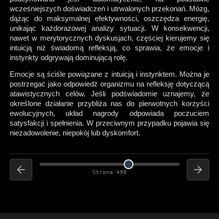
wcześniejszych doświadczeń i utrwalonych przekonań. Mózg,
dążąc do maksymalnej efektywności, oszczędza energię,
unikając każdorazowej analizy sytuacji. W konsekwencji,
nawet w merytorycznych dyskusjach, częściej kierujemy się
intuicją niż świadomą refleksją, co sprawia, że emocje i
instynkty odgrywają dominującą rolę.
Emocje są ściśle powiązane z intuicją i instynktem. Można je
postrzegać jako odpowiedź organizmu na refleksję dotyczącą
atawistycznych celów. Jeśli podświadomie uznajemy, że
określone działanie przybliża nas do pierwotnych korzyści
ewolucyjnych, układ nagrody odpowiada poczuciem
satysfakcji i spełnienia. W przeciwnym przypadku pojawia się
niezadowolenie, niepokój lub dyskomfort.
Strona 498