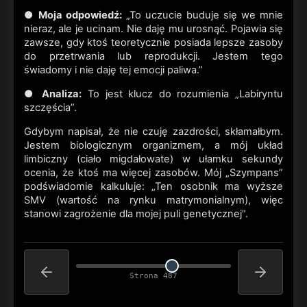
●
Moja odpowiedź:
„To uczucie buduje się we mnie
nieraz, ale je ucinam. Nie daję mu urosnąć. Pojawia się
zawsze, gdy ktoś teoretycznie posiada lepsze zasoby
do przetrwania lub reprodukcji. Jestem tego
świadomy i nie daję tej emocji paliwa.”
●
Analiza:
To jest klucz do rozumienia „Labiryntu
szczęścia”.
Gdybym napisał, że nie czuję zazdrości, skłamałbym.
Jestem biologicznym organizmem, a mój układ
limbiczny (ciało migdałowate) w ułamku sekundy
ocenia, że ktoś ma więcej zasobów. Mój „Szympans”
podświadomie kalkuluje: „Ten osobnik ma wyższe
SMV (wartość na rynku matrymonialnym), więc
stanowi zagrożenie dla mojej puli genetycznej”.
Strona 487