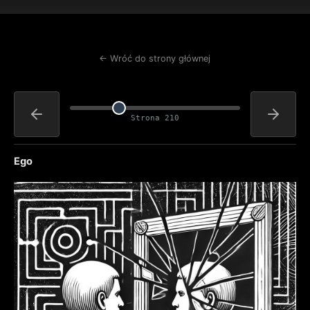
← Wróć do strony głównej
Strona 210
Ego