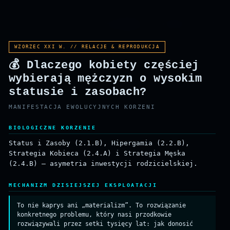
KORZEŃ
PRZETRWANIE
REPRODUKCJA
WZORZEC XXI W. // RELACJE & REPRODUKCJA
💰 Dlaczego kobiety częściej
wybierają mężczyzn o wysokim
statusie i zasobach?
MANIFESTACJA EWOLUCYJNYCH KORZENI
BIOLOGICZNE KORZENIE
Status i Zasoby (2.1.B), Hipergamia (2.2.B),
Strategia Kobieca (2.4.A) i Strategia Męska
(2.4.B) — asymetria inwestycji rodzicielskiej.
MECHANIZM DZISIEJSZEJ EKSPLOATACJI
To nie kaprys ani „materializm”. To rozwiązanie
konkretnego problemu, który nasi przodkowie
rozwiązywali przez setki tysięcy lat: jak donosić