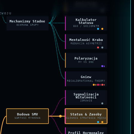
Konformizm
IMITACJA STADA
ZWOJU
Kalkulator
Mechanizmy Stadne
Statusu
OCHRONA GRUPY
EGO / SOCJOMETR
Mentalność Kraba
REDUKCJA ASYMETRII
Polaryzacja
MY VS ONI
↑
Gniew
RECALIBRATIONAL THEORY
↑
↑
↑
Sygnalizacja
Witalności
ZDROWIE
Budowa SMV
Status & Zasoby
WARTOŚĆ RYNKOWA
GŁÓWNIE STRATEGIA MĘSKA
Profil Hormonalny