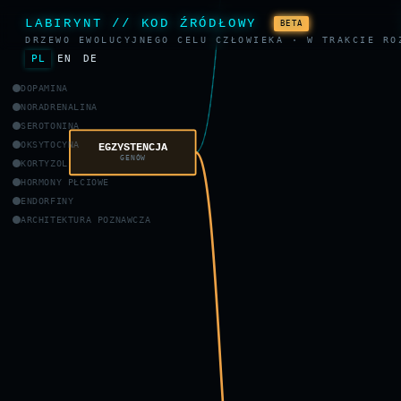
LABIRYNT // KOD ŹRÓDŁOWY
BETA
DRZEWO EWOLUCYJNEGO CELU CZŁOWIEKA · W TRAKCIE RO
PL
EN
DE
DOPAMINA
NORADRENALINA
SEROTONINA
OKSYTOCYNA
EGZYSTENCJA
GENÓW
KORTYZOL
HORMONY PŁCIOWE
ENDORFINY
ARCHITEKTURA POZNAWCZA