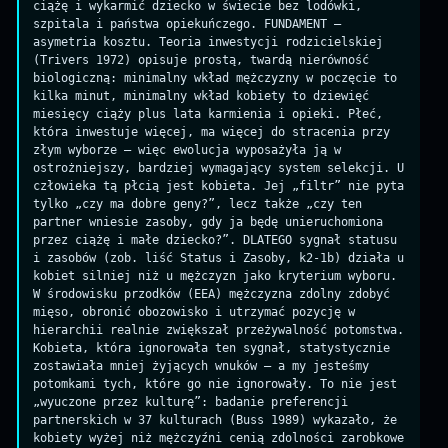
ciążę i wykarmić dziecko w świecie bez lodówki,
szpitala i państwa opiekuńczego. FUNDAMENT —
asymetria kosztu. Teoria inwestycji rodzicielskiej
(Trivers 1972) opisuje prostą, twardą nierówność
biologiczną: minimalny wkład mężczyzny w poczęcie to
kilka minut, minimalny wkład kobiety to dziewięć
miesięcy ciąży plus lata karmienia i opieki. Płeć,
która inwestuje więcej, ma więcej do stracenia przy
złym wyborze — więc ewolucja wyposażyła ją w
ostrożniejszy, bardziej wymagający system selekcji. U
człowieka tą płcią jest kobieta. Jej „filtr” nie pyta
tylko „czy ma dobre geny?”, lecz także „czy ten
partner wniesie zasoby, gdy ja będę unieruchomiona
przez ciążę i małe dziecko?”. DLATEGO sygnał statusu
i zasobów (zob. liść Status i Zasoby, k2-1b) działa u
kobiet silniej niż u mężczyzn jako kryterium wyboru.
W środowisku przodków (EEA) mężczyzna zdolny zdobyć
mięso, obronić obozowisko i utrzymać pozycję w
hierarchii realnie zwiększał przeżywalność potomstwa.
Kobieta, która ignorowała ten sygnał, statystycznie
zostawiała mniej żyjących wnuków — a my jesteśmy
potomkami tych, które go nie ignorowały. To nie jest
„wyuczone przez kulturę”: badanie preferencji
partnerskich w 37 kulturach (Buss 1989) wykazało, że
kobiety wyżej niż mężczyźni cenią zdolności zarobkowe