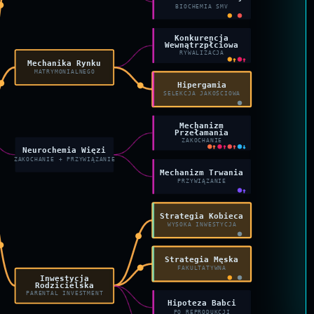
BIOCHEMIA SMV
Konkurencja
Wewnątrzpłciowa
RYWALIZACJA
↑
↑
Mechanika Rynku
MATRYMONIALNEGO
Hipergamia
SELEKCJA JAKOŚCIOWA
Mechanizm
Przełamania
ZAKOCHANIE
↑
↑
↑
↓
Neurochemia Więzi
ZAKOCHANIE + PRZYWIĄZANIE
Mechanizm Trwania
PRZYWIĄZANIE
↑
Strategia Kobieca
WYSOKA INWESTYCJA
Strategia Męska
FAKULTATYWNA
Inwestycja
Rodzicielska
PARENTAL INVESTMENT
Hipoteza Babci
PO REPRODUKCJI