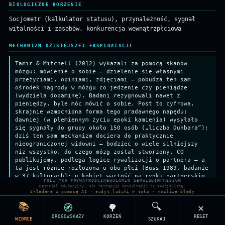
BIOLOGICZNE KORZENIE
Socjometr (kalkulator statusu), przynależność, sygnał
witalności i zasobów, konkurencja wewnątrzpłciowa
MECHANIZM DZISIEJSZEJ EKSPLOATACJI
Tamir & Mitchell (2012) wykazali za pomocą skanów
mózgu: mówienie o sobie — dzielenie się własnymi
przeżyciami, opiniami, zdjęciami — pobudza ten sam
ośrodek nagrody w mózgu co jedzenie czy pieniądze
(wydziela dopaminę). Badani rezygnowali nawet z
pieniędzy, byle móc mówić o sobie. Post to cyfrowa,
skrajnie wzmocniona forma tego pradawnego napędu:
dawniej (w plemiennym życiu epoki kamienia) wysyłało
się sygnały do grupy około 150 osób („liczba Dunbara”);
dziś ten sam mechanizm dociera do praktycznie
nieograniczonej widowni — bodziec o wiele silniejszy
niż wszystko, do czego mózg został stworzony. CO
publikujemy, podlega logice rywalizacji o partnera — a
ta jest różnie rozłożona u obu płci (Buss 1989, badanie
w 37 kulturach): u kobiet wartość na rynku partnerskim
POLITYKA PRYWATNOŚCI
REGULAMIN SERWISU
IMPRESSUM
podnoszą przede wszystkim atrakcyjność fizyczna,
Materiał edukacyjny. Nie zastępuje konsultacji ze specjalistą.
młodość i zdrowie — stąd zdjęcie ciała, twarzy,
Składane z pomocą AI · audyt ludzki w toku · możliwe błędy
sylwetki. U mężczyzn liczą się głównie zasoby, status i
📚
🔍
🧭
🌳
✕
umiejętności — stąd zdjęcie auta, sukcesu, podróży,
wyczynu sportowego. Ten podział jest statystyczny, nie
DROGOWSKAZY
KORZEŃ
RESET
WZORCE
SZUKAJ
absolutny: oba kanały są dostępne obu płciom, różni się