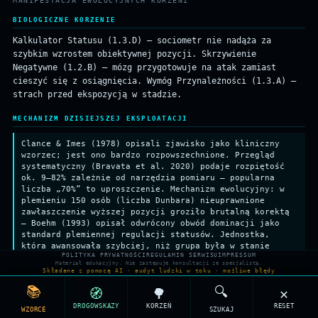
MANIFESTACJA EWOLUCYJNYCH KORZENI
↑
↑
↑
↓
Neurochemia Więzi
ZAKOCHANIE + PRZYWIĄZANIE
Mechanizm Trwania
PRZYWIĄZANIE
↑
BIOLOGICZNE KORZENIE
Strategia Kobieca
WYSOKA INWESTYCJA
Kalkulator Statusu (1.3.D) — sociometr nie nadąża za
Strategia Męska
FAKULTATYWNA
Inwestycja
Rodzicielska
PARENTAL INVESTMENT
szybkim wzrostem obiektywnej pozycji. Skrzywienie
Hipoteza Babci
PO REPRODUKCJI
↓
Negatywne (1.2.B) — mózg przygotowuje na atak zamiast
Dobór Krewniaczy
KIN SELECTION
cieszyć się z osiągnięcia. Wymóg Przynależności (1.3.A) —
strach przed ekspozycją w stadzie.
MECHANIZM DZISIEJSZEJ EKSPLOATACJI
Clance & Imes (1978) opisali zjawisko jako kliniczny
wzorzec; jest ono bardzo rozpowszechnione. Przegląd
systematyczny (Bravata et al. 2020) podaje rozpiętość
ok. 9–82% zależnie od narzędzia pomiaru — popularna
liczba „70%” to uproszczenie. Mechanizm ewolucyjny: w
plemieniu 150 osób (liczba Dunbara) nieuprawnione
zawłaszczenie wyższej pozycji groziło brutalną korektą
— Boehm (1993) opisał odwrócony obwód dominacji jako
standard plemiennej regulacji statusów. Jednostka,
która awansowała szybciej, niż grupa była w stanie
POLITYKA PRYWATNOŚCI
REGULAMIN SERWISU
IMPRESSUM
zweryfikować, była najbardziej narażona na ekskluzję,
Materiał edukacyjny. Nie zastępuje konsultacji ze specjalistą.
deprecjację lub fizyczną agresję rywali. Stąd ewolucja
Składane z pomocą AI · audyt ludzki w toku · możliwe błędy
faworyzowała ostrożny socjometr: lepiej czuć się mniej
📚
🔍
🧭
🌳
✕
kompetentnym niż się jest i unikać atakowania, niż czuć
się bardziej kompetentnym i zostać zaatakowanym.
DROGOWSKAZY
KORZEŃ
RESET
WZORCE
SZUKAJ
NEUROBIOLOGIA: nagły wzrost obiektywnej pozycji (awans,