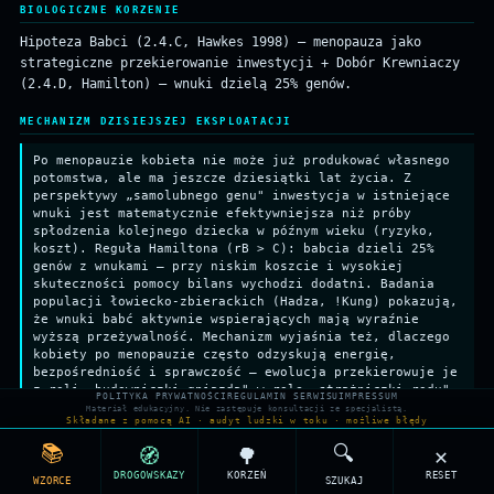
BIOLOGICZNE KORZENIE
Hipoteza Babci (2.4.C, Hawkes 1998) — menopauza jako
strategiczne przekierowanie inwestycji + Dobór Krewniaczy
(2.4.D, Hamilton) — wnuki dzielą 25% genów.
MECHANIZM DZISIEJSZEJ EKSPLOATACJI
Po menopauzie kobieta nie może już produkować własnego
potomstwa, ale ma jeszcze dziesiątki lat życia. Z
perspektywy „samolubnego genu" inwestycja w istniejące
wnuki jest matematycznie efektywniejsza niż próby
spłodzenia kolejnego dziecka w późnym wieku (ryzyko,
koszt). Reguła Hamiltona (rB > C): babcia dzieli 25%
genów z wnukami — przy niskim koszcie i wysokiej
skuteczności pomocy bilans wychodzi dodatni. Badania
populacji łowiecko-zbierackich (Hadza, !Kung) pokazują,
że wnuki babć aktywnie wspierających mają wyraźnie
wyższą przeżywalność. Mechanizm wyjaśnia też, dlaczego
kobiety po menopauzie często odzyskują energię,
bezpośredniość i sprawczość — ewolucja przekierowuje je
z roli „budowniczki gniazda" w rolę „strażniczki rodu".
POLITYKA PRYWATNOŚCI
REGULAMIN SERWISU
IMPRESSUM
Bywa to wiązane ze względną zmianą proporcji hormonów
Materiał edukacyjny. Nie zastępuje konsultacji ze specjalistą.
Składane z pomocą AI · audyt ludzki w toku · możliwe błędy
po menopauzie, ale to interpretacja popularna, słabiej
udokumentowana niż sam efekt babci (Hawkes). Książka
📚
🔍
🧭
🌳
✕
opisuje to jako przejście od „ja" do „my" (rozdział
DROGOWSKAZY
KORZEŃ
RESET
„Etapy życia: dojrzałość").
WZORCE
SZUKAJ