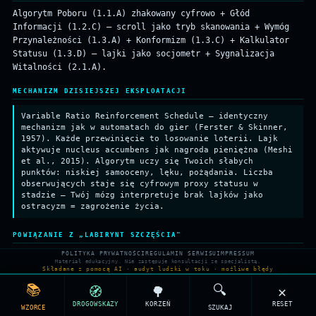
Algorytm Poboru (1.1.A) zhakowany cyfrowo + Głód
Informacji (1.2.C) — scroll jako tryb skanowania + Wymóg
Przynależności (1.3.A) + Konformizm (1.3.C) + Kalkulator
Statusu (1.3.D) — lajki jako socjometr + Sygnalizacja
Witalności (2.1.A).
MECHANIZM DZISIEJSZEJ EKSPLOATACJI
Variable Ratio Reinforcement Schedule — identyczny
mechanizm jak w automatach do gier (Ferster & Skinner,
1957). Każde przewinięcie to losowanie loterii. Lajk
aktywuje nucleus accumbens jak nagroda pieniężna (Meshi
et al., 2015). Algorytm uczy się Twoich słabych
punktów: niskiej samooceny, lęku, pożądania. Liczba
obserwujących staje się cyfrowym proxy statusu w
stadzie — Twój mózg interpretuje brak lajków jako
ostracyzm = zagrożenie życia.
POWIĄZANIE Z „LABIRYNT SZCZĘŚCIA"
POLITYKA PRYWATNOŚCI
REGULAMIN SERWISU
IMPRESSUM
Rozdział "Jak algorytmy kradną napięcie międzyludzkie".
Materiał edukacyjny. Nie zastępuje konsultacji ze specjalistą.
"Kasyno dopaminowe — zadowolony użytkownik to martwy
Składane z pomocą AI · audyt ludzki w toku · możliwe błędy
klient".
📚
🔍
🧭
🌳
✕
DROGOWSKAZY
KORZEŃ
RESET
POWIĄZANE WZORCE (WSPÓLNE KORZENIE)
WZORCE
SZUKAJ