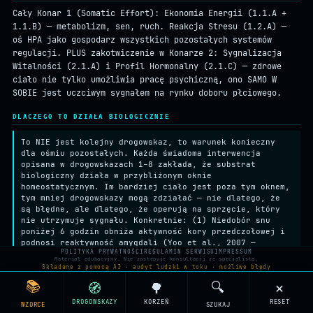
Cały Konar 1 (Somatic Effort): Ekonomia Energii (1.1.A +
1.1.B) — metabolizm, sen, ruch. Reakcja Stresu (1.2.A) —
oś HPA jako gospodarz wszystkich pozostałych systemów
regulacji. PLUS zakotwiczenie w Konarze 2: Sygnalizacja
Witalności (2.1.A) i Profil Hormonalny (2.1.C) — zdrowe
ciało nie tylko umożliwia pracę psychiczną, ono SAMO W
SOBIE jest uczciwym sygnałem na rynku doboru płciowego.
DLACZEGO TO DZIAŁA BIOLOGICZNIE
To NIE jest kolejny drogowskaz, to warunek konieczny
dla ośmiu pozostałych. Każda świadoma interwencja
opisana w drogowskazach 1–8 zakłada, że substrat
biologiczny działa w przybliżonym oknie
homeostatycznym. Im bardziej ciało jest poza tym oknem,
tym mniej drogowskazy mogą zdziałać — nie dlatego, że
są błędne, ale dlatego, że operują na sprzęcie, który
nie utrzymuje sygnału. Konkretnie: (1) Niedobór snu
poniżej 6 godzin obniża aktywność kory przedczołowej i
podnosi reaktywność amygdali (Yoo et al., 2007 —
POLITYKA PRYWATNOŚCI
REGULAMIN SERWISU
IMPRESSUM
badanie fMRI po deprywacji snu pokazało 60% wzrost
Materiał edukacyjny. Nie zastępuje konsultacji ze specjalistą.
reaktywności amygdali na bodźce negatywne). Bez tej
Składane z pomocą AI · audyt ludzki w toku · możliwe błędy
regulacji „przeramowanie porażki" (
g4
) i „kalibracja
📚
🔍
🧭
🌳
✕
oczekiwań" (
g5
) wymagają od mózgu znacznie więcej
zasobów, niż jest w stanie wygenerować — efektywność
DROGOWSKAZY
KORZEŃ
RESET
WZORCE
SZUKAJ
interwencji drastycznie spada. (2) Chroniczny stres bez