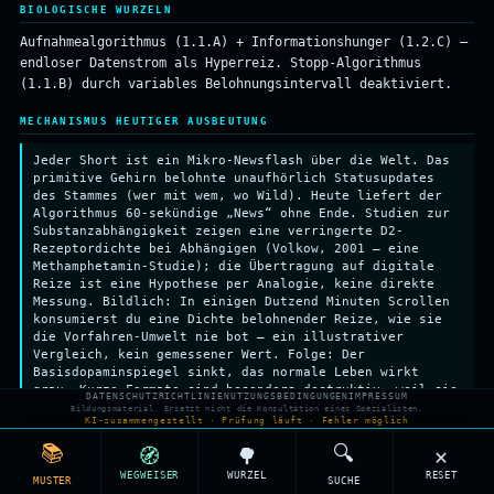
BIOLOGISCHE WURZELN
Männl. Strategie
FAKULTATIV
Elterliche
Investition
PARENTAL INVESTMENT
Großmutter-Hyp.
POST-REPRODUKTION
Aufnahmealgorithmus (1.1.A) + Informationshunger (1.2.C) —
↓
Verwandten-Sel.
KIN SELECTION
endloser Datenstrom als Hyperreiz. Stopp-Algorithmus
(1.1.B) durch variables Belohnungsintervall deaktiviert.
MECHANISMUS HEUTIGER AUSBEUTUNG
Jeder Short ist ein Mikro-Newsflash über die Welt. Das
primitive Gehirn belohnte unaufhörlich Statusupdates
des Stammes (wer mit wem, wo Wild). Heute liefert der
Algorithmus 60-sekündige „News“ ohne Ende. Studien zur
Substanzabhängigkeit zeigen eine verringerte D2-
Rezeptordichte bei Abhängigen (Volkow, 2001 — eine
Methamphetamin-Studie); die Übertragung auf digitale
Reize ist eine Hypothese per Analogie, keine direkte
Messung. Bildlich: In einigen Dutzend Minuten Scrollen
konsumierst du eine Dichte belohnender Reize, wie sie
die Vorfahren-Umwelt nie bot — ein illustrativer
Vergleich, kein gemessener Wert. Folge: Der
Basisdopaminspiegel sinkt, das normale Leben wirkt
grau. Kurze Formate sind besonders destruktiv, weil sie
DATENSCHUTZRICHTLINIE
NUTZUNGSBEDINGUNGEN
IMPRESSUM
auf variable ratio reinforcement basieren — du weißt
Bildungsmaterial. Ersetzt nicht die Konsultation eines Spezialisten.
KI-zusammengestellt · Prüfung läuft · Fehler möglich
nicht, ob der nächste Short genial ist, also scrollst
du weiter.
📚
🔍
🧭
🌳
✕
WEGWEISER
WURZEL
RESET
MUSTER
SUCHE
VERBINDUNG MIT „LABYRINTH DES GLÜCKS"