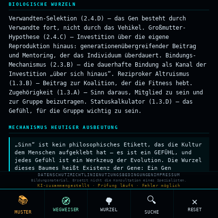
BIOLOGISCHE WURZELN
Verwandten-Selektion (2.4.D) — das Gen besteht durch
Verwandte fort, nicht durch das Vehikel. Großmutter-
Hypothese (2.4.C) — Investition über die eigene
Reproduktion hinaus: generationenübergreifender Beitrag
und Mentoring, der das Individuum überdauert. Bindungs-
Mechanismus (2.3.B) — die dauerhafte Bindung als Kanal der
Investition „über sich hinaus“. Reziproker Altruismus
(1.3.B) — Beitrag zur Koalition, der die Fitness hebt.
Zugehörigkeit (1.3.A) — Sinn daraus, Mitglied zu sein und
zur Gruppe beizutragen. Statuskalkulator (1.3.D) — das
Gefühl, für die Gruppe wichtig zu sein.
MECHANISMUS HEUTIGER AUSBEUTUNG
„Sinn“ ist kein philosophisches Etikett, das die Kultur
dem Menschen aufgeklebt hat — es ist ein GEFÜHL, und
jedes Gefühl ist ein Werkzeug der Evolution. Die Wurzel
dieses Baumes heißt Existenz der Gene: Ein Gen
DATENSCHUTZRICHTLINIE
NUTZUNGSBEDINGUNGEN
IMPRESSUM
„interessiert sich“ nicht für das Überleben des
Bildungsmaterial. Ersetzt nicht die Konsultation eines Spezialisten.
Vehikels (das stirbt ohnehin), sondern für sein eigenes
KI-zusammengestellt · Prüfung läuft · Fehler möglich
Fortbestehen JENSEITS des Vehikels — durch Nachkommen,
📚
🔍
🧭
🌳
✕
Verwandte (Hamilton, 1964: Regel rB > C), Koalition und
einen dauerhaften Beitrag, der das Individuum überlebt.
WEGWEISER
WURZEL
RESET
MUSTER
SUCHE
Das Sinnempfinden wirkt wie der subjektive Zähler genau