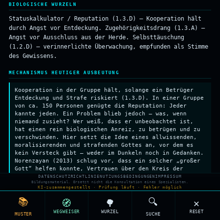
BIOLOGISCHE WURZELN
Übersteuerungs-Mech.
REPRODUKTION
& PARTNERWAHL
VERLIEBTHEIT
↑
↑
↑
↓
Bindungs-Neurochemie
VERLIEBTHEIT + BINDUNG
Statuskalkulator / Reputation (1.3.D) — Kooperation hält
Bindungs-Mech.
BINDUNG
↑
durch Angst vor Entdeckung. Zugehörigkeitsdrang (1.3.A) —
Weibl. Strategie
HOHE INVESTITION
Angst vor Ausschluss aus der Herde. Selbsttäuschung
Männl. Strategie
FAKULTATIV
(1.2.D) — verinnerlichte Überwachung, empfunden als Stimme
Elterliche
Investition
PARENTAL INVESTMENT
Großmutter-Hyp.
des Gewissens.
POST-REPRODUKTION
↓
Verwandten-Sel.
KIN SELECTION
MECHANISMUS HEUTIGER AUSBEUTUNG
Kooperation in der Gruppe hält, solange ein Betrüger
Entdeckung und Strafe riskiert (1.3.D). In einer Gruppe
von ca. 150 Personen genügte die Reputation: Jeder
kannte jeden. Ein Problem blieb jedoch — was, wenn
niemand zusieht? Wer weiß, dass er unbeobachtet ist,
hat einen rein biologischen Anreiz, zu betrügen und zu
verschwinden. Hier setzt die Idee eines allwissenden,
moralisierenden und strafenden Gottes an, vor dem es
kein Versteck gibt — weder im Dunkeln noch in Gedanken.
Norenzayan (2013) schlug vor, dass ein solcher „großer
Gott“ helfen konnte, Vertrauen über den Kreis der
Bekannten hinaus zu skalieren. Wichtig: Die kausale
DATENSCHUTZRICHTLINIE
NUTZUNGSBEDINGUNGEN
IMPRESSUM
Bildungsmaterial. Ersetzt nicht die Konsultation eines Spezialisten.
Richtung ist umstritten — eine Analyse der Seshat-
KI-zusammengestellt · Prüfung läuft · Fehler möglich
Datenbank (Whitehouse et al. 2019/2023) zeigte, dass
📚
🔍
moralisierende Götter in den meisten Weltregionen NACH
🧭
🌳
✕
dem Anstieg sozialer Komplexität auftraten, nicht
WEGWEISER
WURZEL
RESET
MUSTER
SUCHE
davor, und dass ihnen gemeinsame Rituale vorausgingen.