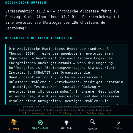
Weibl. Strategie
HOHE INVESTITION
BIOLOGISCHE WURZELN
Männl. Strategie
FAKULTATIV
Elterliche
Investition
PARENTAL INVESTMENT
Stressreaktion (1.2.A) — chronische Allostase führt zu
Großmutter-Hyp.
POST-REPRODUKTION
↓
Rückzug. Stopp-Algorithmus (1.1.B) — Energierückzug ist
Verwandten-Sel.
KIN SELECTION
eine evolutionäre Strategie des „Durchsitzens der
Bedrohung".
MECHANISMUS HEUTIGER AUSBEUTUNG
Die Analytische Ruminations-Hypothese (Andrews &
Thomson 2009) — eine der angebotenen evolutionären
Hypothesen — beschreibt die evolutionäre Logik des
energetischen Rückzugszustands — wenn die Umgebung
hoffnungslos ist (Beziehungsversagen, Statusverlust,
Isolation), SCHALTET der Organismus die
Handlungsmotivation AB, um keine Ressourcen für
unlösbare Probleme zu verschwenden. Niedriges Serotonin
+ niedriges Testosteron + sozialer Rückzug =
evolutionärer „Stromsparmodus". In unserer Geschichte
erlaubte das, die Krise auszusitzen und den stärkeren
Rivalen nicht anzugreifen. Heutiges Problem: Die
Umgebung, die die Reaktion ausgelöst hat, ändert sich
DATENSCHUTZRICHTLINIE
NUTZUNGSBEDINGUNGEN
IMPRESSUM
nicht (chronischer Arbeitsstress, Einsamkeit in der
Bildungsmaterial. Ersetzt nicht die Konsultation eines Spezialisten.
KI-zusammengestellt · Prüfung läuft · Fehler möglich
Stadt), also dauert der „Wartemodus" zu lange. WICHTIG:
Wenn du diesen Zustand länger als ein paar Wochen
📚
🔍
🧭
🌳
✕
erkennst — Konsultation mit einem Facharzt für
WEGWEISER
WURZEL
RESET
psychische Gesundheit. Diese Beschreibung dient
MUSTER
SUCHE