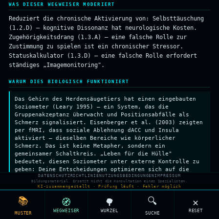
WAS DIESER WEGWEISER MODERIERT
Reduziert die chronische Aktivierung von: Selbsttäuschung
(1.2.D) — kognitive Dissonanz hat neurologische Kosten.
Zugehörigkeitsdrang (1.3.A) — eine falsche Rolle zur
Zustimmung zu spielen ist ein chronischer Stressor.
Statuskalkulator (1.3.D) — eine falsche Rolle erfordert
ständiges „Imagemonitoring".
WARUM DIES BIOLOGISCH FUNKTIONIERT
Das Gehirn des Herdensäugetiers hat einen eingebauten
Soziometer (Leary 1995) — ein System, das die
Gruppenakzeptanz überwacht und Positionsabfälle als
Schmerz signalisiert. Eisenberger et al. (2003) zeigten
per fMRI, dass soziale Ablehnung dACC und Insula
aktiviert — dieselben Bereiche wie körperlicher
Schmerz. Das ist keine Metapher, sondern ein
gemeinsamer Schaltkreis. „Leben für die Hülle"
bedeutet, diesen Soziometer unter externe Kontrolle zu
geben: Deine Entscheidungen optimieren sich auf die
DATENSCHUTZRICHTLINIE
NUTZUNGSBEDINGUNGEN
IMPRESSUM
Zustimmung des Stammes, nicht auf Konsistenz mit
Bildungsmaterial. Ersetzt nicht die Konsultation eines Spezialisten.
inneren Werten. Kognitive Dissonanz (Festinger 1957):
KI-zusammengestellt · Prüfung läuft · Fehler möglich
Das Aufrechterhalten einer Erzählung, die mit der
📚
🔍
🧭
🌳
✕
inneren Erfahrung inkonsistent ist, erfordert aktive
Unterdrückung — der präfrontale Kortex verbraucht
WEGWEISER
WURZEL
RESET
MUSTER
SUCHE
Energie. Chronische Inauthentizität ist messbare